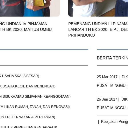
G UNDIAN IV PINJAMAN
PEMENANG UNDIAN III PINJA
TH BK 2020: MATIUS UMBU
LANCAR TH BK 2020: E.P.J. D
PRIHANDOKO
BERITA TERKIN
K USAHA SKALA BESAR)
25 Mar 2017
|
DI
PUSAT MINGGU, 
K USAHA KECIL DAN MENENGAH)
N SISUKA ATAU SIMPANAN KEANGGOTAAN)
26 Jun 2017
|
DI
MILIKAN RUMAH, TANAH, DAN RENOVASI)
PUSAT MINGGU, 
 UNT PETERNAKAN & PERTANIAN)
|
Kebijakan Peng
 UNTUK PEMBELIAN KENDARAAN)